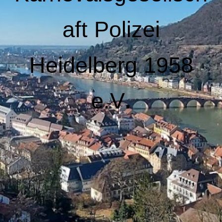
aft Polizei
Heidelberg 1958
e.V
.